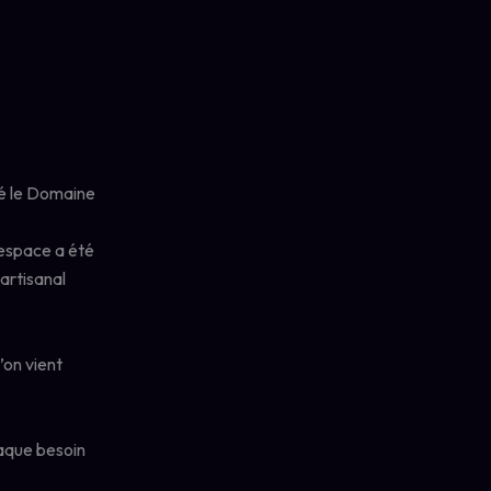
né le Domaine
e espace a été
artisanal
l’on vient
haque besoin