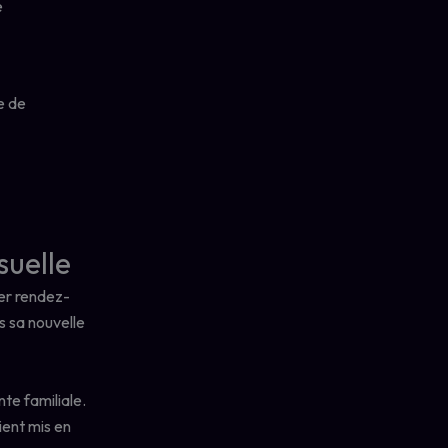
e
suelle
ier rendez-
s sa nouvelle
te familiale.
ient mis en