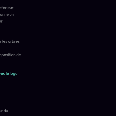
nférieur
donne un
r.
r les arbres