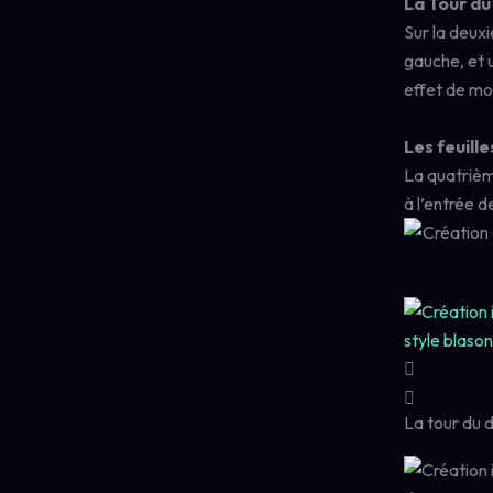
La Tour d
Sur la deuxi
gauche, et u
effet de mo
Les feuille
La quatrième
à l’entrée d
La tour du