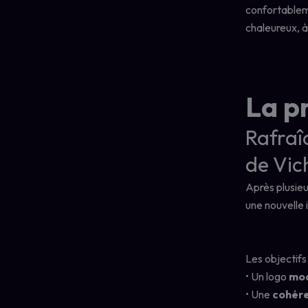
confortableme
chaleureux, à
La p
Rafraîc
de Vic
Après plusieu
une nouvelle i
Les objectifs
• Un logo
mo
• Une
cohére