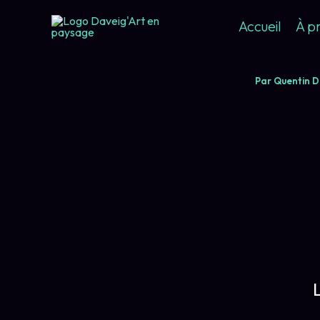
Aller
Accueil
À p
au
contenu
Par
Quentin D