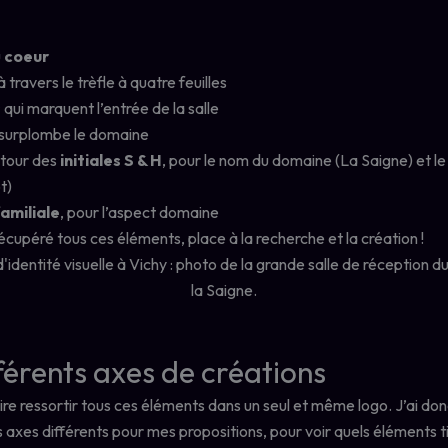
u
coeur
à travers le trèfle à quatre feuilles
s
qui marquent l’entrée de la salle
 surplombe le domaine
autour des
initiales S & H
, pour le nom du domaine (La Saigne) et le
t)
amiliale
, pour l’aspect domaine
écupéré tous ces éléments, place à la recherche et la création !
fférents axes de créations
faire ressortir tous ces éléments dans un seul et même logo. J’ai do
is axes différents pour mes propositions, pour voir quels éléments ti