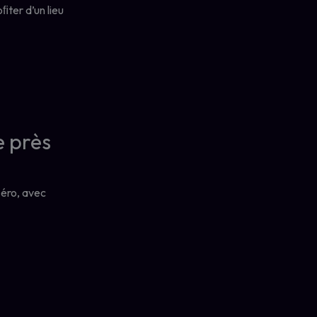
ﬁter d’un lieu
e près
zéro, avec