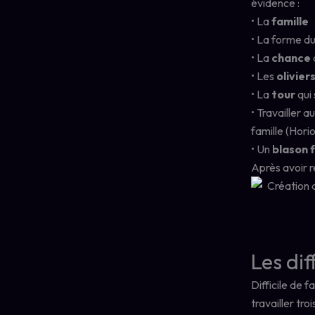
évidence :
• La
famille
• La forme d
• La
chance
• Les
olivier
• La
tour
qui
• Travailler 
famille (Horio
• Un
blason f
Après avoir r
Les di
Difficile de 
travailler tro