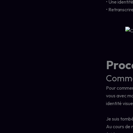
• Une identit
• Retranscrir
Proc
Commen
Pour commence
vous avec ma 
identité visue
Je suis tombé
Au cours de n