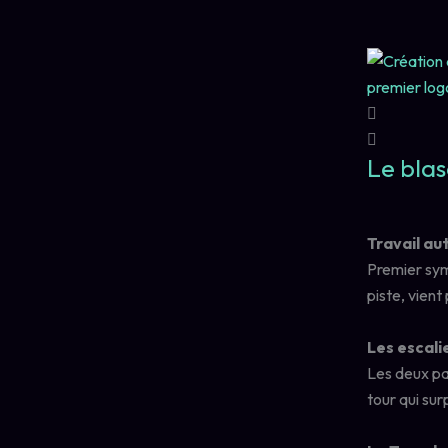
Le blas
Travail au
Premier sym
piste, vient
Les escali
Les deux pa
tour qui su