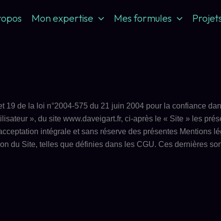
ropos
Mon expertise
Mes formules
Projet
et 19 de la loi n°2004-575 du 21 juin 2004 pour la confiance da
tilisateur », du site www.daveigart.fr, ci-après le « Site » les p
nt acceptation intégrale et sans réserve des présentes Mentions l
ation du Site, telles que définies dans les CGU. Ces dernières so