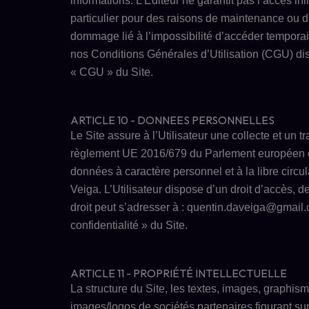
informations. L’Editeur ne garantit pas l’accès ini
particulier pour des raisons de maintenance ou de
dommage lié à l’impossibilité d’accéder tempora
nos
Conditions Générales d’Utilisation (CGU)
di
«
CGU
»
du Site.
ARTICLE 10 - DONNEES PERSONNELLES
Le Site assure à l’Utilisateur une collecte et u
règlement UE 2016/679 du Parlement européen et d
données à caractère personnel et à la libre cir
Veiga. L’Utilisateur dispose d’un droit d’accès, d
droit peut s’adresser à :
quentin.daveiga@gmail
confidentialité » du Site.
ARTICLE 11 - PROPRIÉTÉ INTELLECTUELLE
La structure du Site, les textes, images, graphis
images/logos de sociétés partenaires figurant sur 