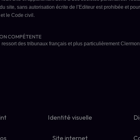
u site, sans autorisation écrite de l’Editeur est prohibée et pour
et le Code civil.
CTION COMPÉTENTE
u ressort des tribunaux
français
et plus particulièrement
Clermon
int
Identité visuelle
Di
pos
Site internet
C