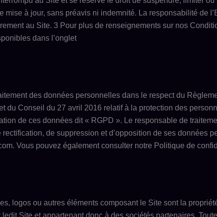
nterrompu au Site et se réserve le droit de suspendre, limiter ou 
 mise à jour, sans préavis ni indemnité. La responsabilité de l
irement au Site.
3
Pour plus de renseignements sur nos Conditio
sponibles dans l’onglet
n traitement des données personnelles dans le respect du Règlem
u Conseil du 27 avril 2016 relatif à la protection des personn
culation de ces données dit « RGPD ». Le responsable de traite
e rectification, de suppression et d’opposition de ses données p
.com.
Vous pouvez également consulter notre Politique de confide
mes, logos ou autres éléments composant le Site sont la propriét
ledit Site et appartenant donc à des sociétés partenaires. Toute u