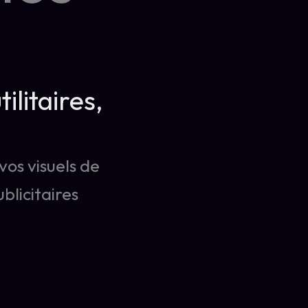
litaires,
os visuels de
blicitaires