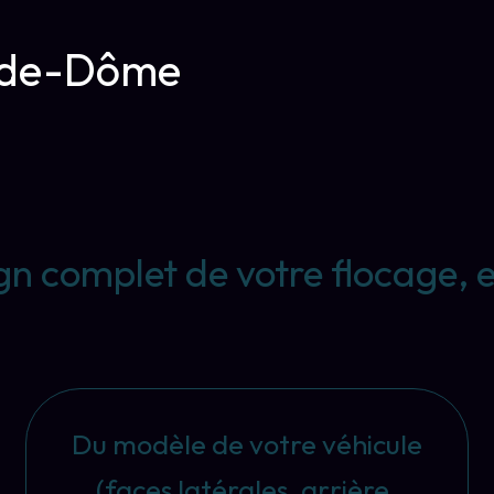
y-de-Dôme
ign complet de votre flocage, 
Du modèle de votre véhicule
(faces latérales, arrière,