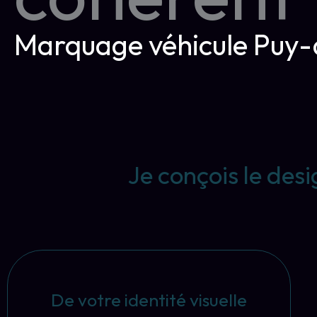
Marquage véhicule Pu
Je conçois le des
De votre identité visuelle