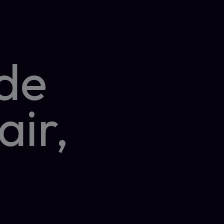
 de
air,