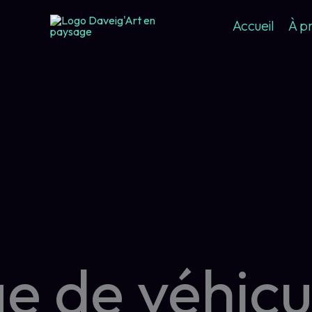
Aller
Accueil
À p
au
contenu
e de véhicu