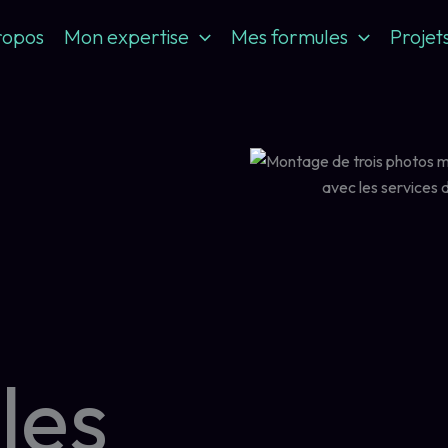
ropos
Mon expertise
Mes formules
Projet
les